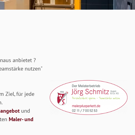
naus anbietet ?
Teamstärke nutzen"
m Ziel, für jede
n.
sangebot
und
ßten
Maler- und