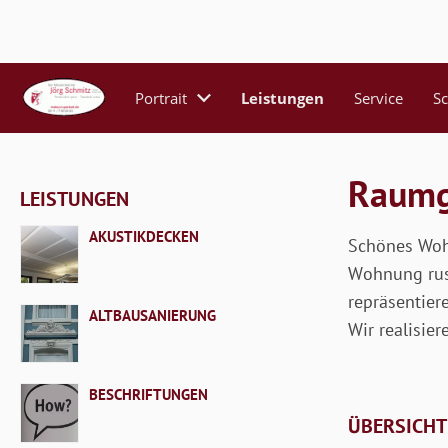
Portrait
Leistungen
Service
S
Raumg
LEISTUNGEN
AKUSTIKDECKEN
Schönes Wohn
Wohnung rust
repräsentier
ALTBAUSANIERUNG
Wir realisie
BESCHRIFTUNGEN
ÜBERSICHT